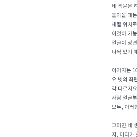
네 생물은 
돌아올 때는
체될 위치로
이것이 가능
얼굴이 정면
나씩 있기 
이어지는 1
요 넷의 좌
각 다르지요
사람 얼굴부
모두, 이러
그러면 네 
지, 머리가