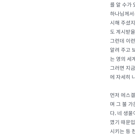
를 알 수가
하나님께서는
시해 주셨지
도 계시받을
그런데 이런
알려 주고 
는 영의 세
그러면 지금
에 자세히 
먼저 에스겔
며 그 불 
다. 네 생
꼈기 때문입
시키는 등 