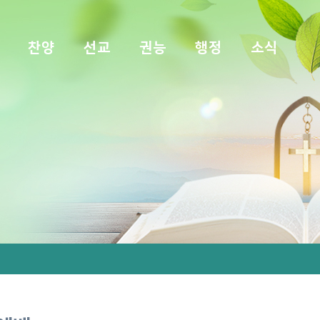
찬양
선교
권능
행정
소식