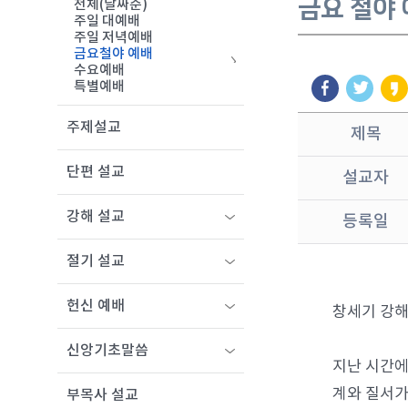
금요 철야
전체(날짜순)
주일 대예배
주일 저녁예배
금요철야 예배
수요예배
특별예배
주제설교
제목
단편 설교
설교자
강해 설교
등록일
절기 설교
헌신 예배
창세기 강해
신앙기초말씀
지난 시간에
계와 질서가
부목사 설교