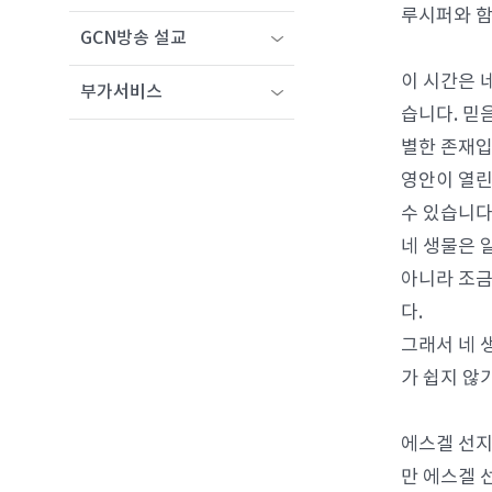
루시퍼와 함
GCN방송 설교
이 시간은 
부가서비스
습니다. 믿
별한 존재입
영안이 열린
수 있습니다
네 생물은 
아니라 조금
다.
그래서 네 
가 쉽지 않
에스겔 선지
만 에스겔 