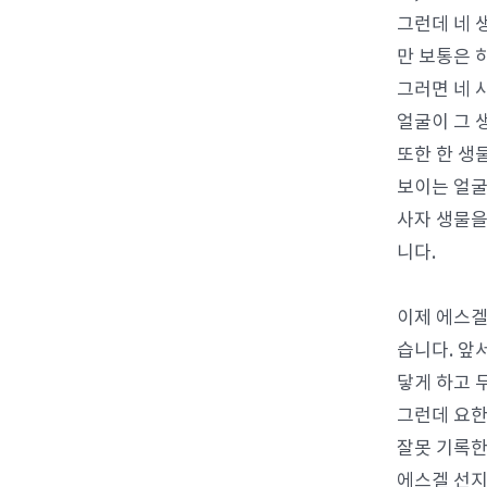
그런데 네 
만 보통은 
그러면 네 
얼굴이 그 
또한 한 생
보이는 얼굴
사자 생물을
니다.
이제 에스겔
습니다. 앞
닿게 하고 
그런데 요한
잘못 기록한
에스겔 선지