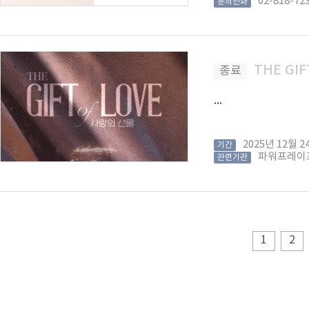
02-818-72
문의전화
THE GIF
종료
...
2025년 12월
기간
파워프레이
관련기관
1
2