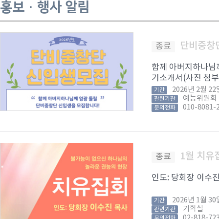
홍보 · 행사 알림
단비중창
종료
함께 아버지하나님께 
기소개서(사진 첨부) 
2026년 2월 
기간
예능위원회
관련기관
010-8081-
문의전화
1월 치유
종료
인도: 당회장 이수진 목
2026년 1월 
기간
기획실
관련기관
02-818-72
문의전화