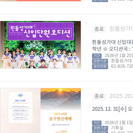
흰돌성가
종료
흰돌성가대 신입대원 
학년 ※ 오디션곡 :
2026년 1월 
기간
흰돌성가대
관련기관
02-818-72
문의전화
2025-2
종료
2025. 12. 31[
2026년 1월 
기간
기획실
관련기관