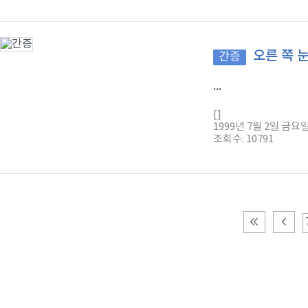
오른 쪽 
간증
...
[]
1999년 7월 2일 금요
조회수: 10791