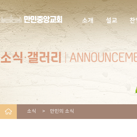
소개
설교
찬
소식 > 만민의 소식