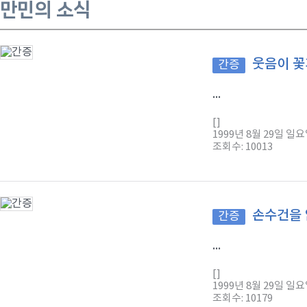
만민의 소식
웃음이 꽃
간증
...
[]
1999년 8월 29일 일
조회수: 10013
손수건을 
간증
...
[]
1999년 8월 29일 일
조회수: 10179