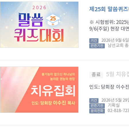
제25회 말씀퀴
※ 시험범위: 2025년
9/6(주일) 현장 대면
2026년 9월 
기간
남선교회 
관련기관
5월 치유
종료
인도: 당회장 이수진 목
2026년 5월 
기간
기획실
관련기관
02-818-72
문의전화