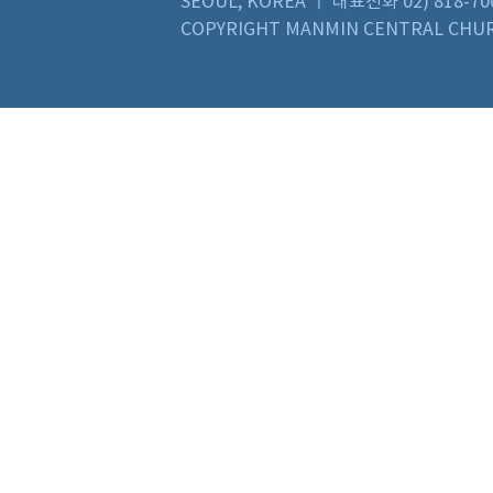
SEOUL, KOREA ㅣ 대표전화 02) 818-70
COPYRIGHT MANMIN CENTRAL CHUR