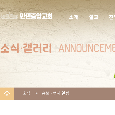
소개
설교
찬
소식 > 홍보 · 행사 알림