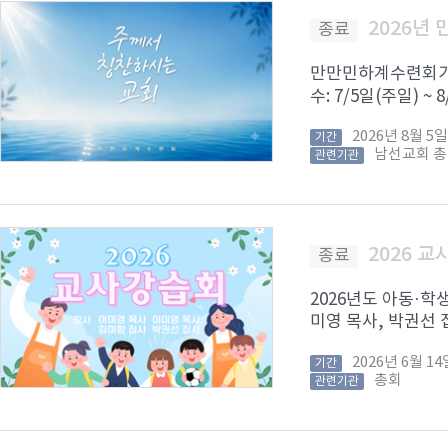
2026년
종료
만만민하계수련회가 8
수: 7/5일(주일) ~
2026년 8월 
기간
남선교회 
관련기관
2026 
종료
2026년도 아동·학
미영 목사, 박권선 집
2026년 6월 
기간
총회
관련기관