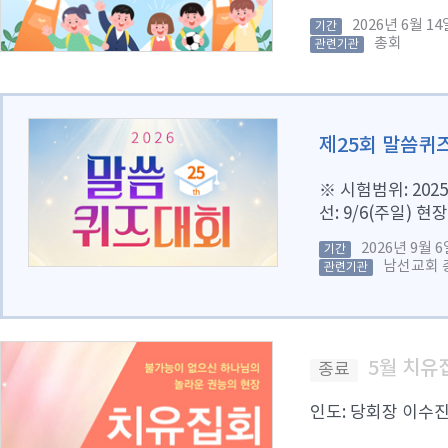
2026년 6월 
기간
총회
관련기관
제25회 말씀퀴
※ 시험범위: 2025
선: 9/6(주일) 현
2026년 9월
기간
남선교회 
관련기관
5월 치유
종료
인도: 당회장 이수진 목