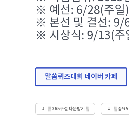
※ 예선: 6/28(주
※ 본선 및 결선: 9
※ 시상식: 9/13(
말씀퀴즈대회 네이버 카페
▒ 365구절 다운받기 ▒
▒ 중요