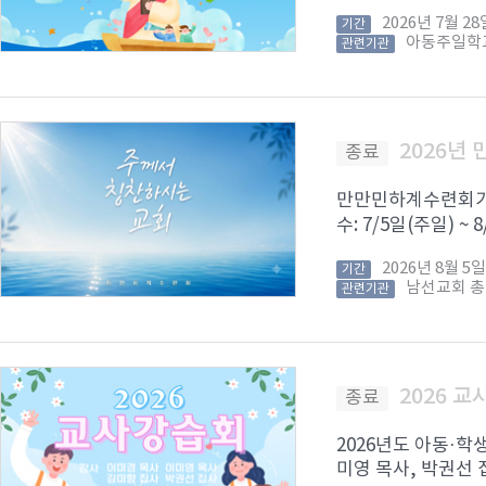
2026년 7월 
기간
아동주일학
관련기관
2026년
종료
만만민하계수련회가 8
수: 7/5일(주일) ~
2026년 8월 
기간
남선교회 
관련기관
2026 
종료
2026년도 아동·학
미영 목사, 박권선 집