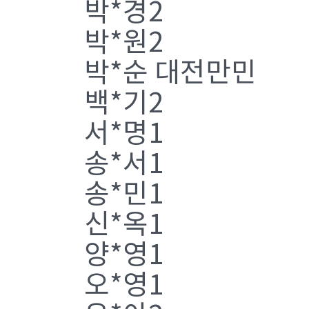
박*경2
박*원2
박*순 대전만민
백*기2
서*명1
송*서1
송*민1
신*옥1
양*영1
오*영1