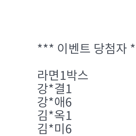
*** 이벤트 당첨자 *
라면1박스
강*결1
강*애6
김*옥1
김*미6