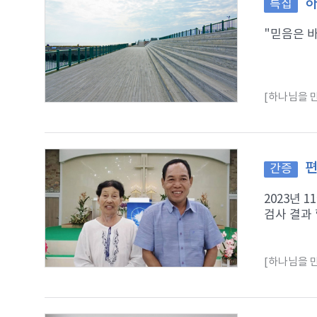
하
특집
"믿음은 바
[하나님을 만
편
간증
2023년 
검사 결과 
[하나님을 만