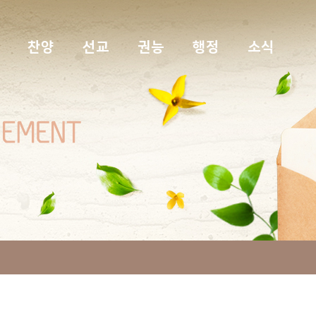
찬양
선교
권능
행정
소식