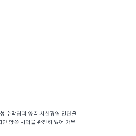
결핵성 수막염과 양측 시신경염 진단을
지만 양쪽 시력을 완전히 잃어 아무