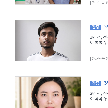
[하나님을 만
오
간증
3년 전,
이 콕콕 쑤
[하나님을 만
3
간증
3년 전,
이 콕콕 쑤