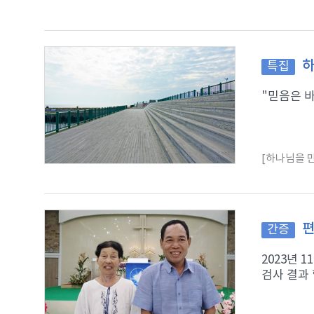
하
특집
"믿음은 바
[하나님을 만
편
간증
2023년 
검사 결과 