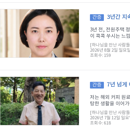
3년간 지
간증
3년 전, 전원주택
이 콕콕 쑤시는 느낌
[하나님을 만난 사람들
2026년 8월 2일 일요
조회수: 159
7년 넘게
간증
저는 해외 커피 원
탕한 생활을 이어가다
[하나님을 만난 사람들
2026년 7월 12일 일
조회수: 618