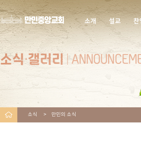
소개
설교
찬
소식 > 만민의 소식