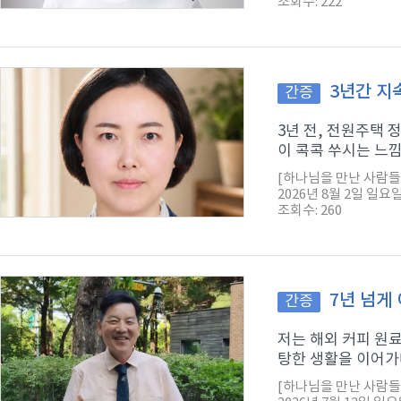
조회수: 222
3년간 지
간증
3년 전, 전원주택
이 콕콕 쑤시는 느낌
[하나님을 만난 사람들
2026년 8월 2일 일요
조회수: 260
7년 넘게
간증
저는 해외 커피 원
탕한 생활을 이어가다
[하나님을 만난 사람들