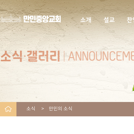
소개
설교
찬
소식 > 만민의 소식