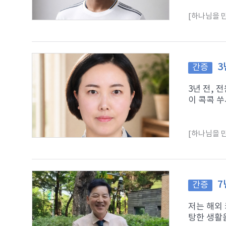
[하나님을 만
3
간증
3년 전,
이 콕콕 쑤
[하나님을 만
7
간증
저는 해외
탕한 생활을