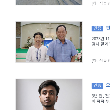
[하나님을 만
편
간증
2023년 
검사 결과 
[하나님을 만
오
간증
3년 전,
이 콕콕 쑤