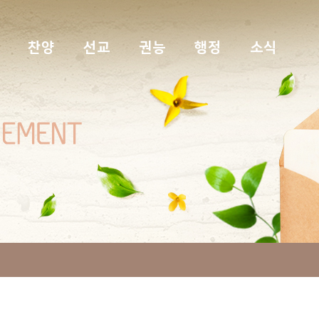
찬양
선교
권능
행정
소식