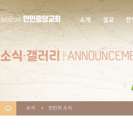
소개
설교
찬
소식 > 만민의 소식