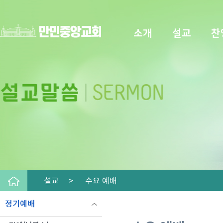
소개
설교
찬
설교 >
수요 예배
정기예배