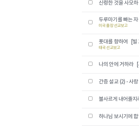
신령한 것을 사모
두루마기를 빠는 
미국 출장 선교보고
푯대를 향하여
[빌 
태국 선교보고
나의 안에 거하라
[
간증 설교 (2) - 
불사르게 내어줄
하나님 보시기에 