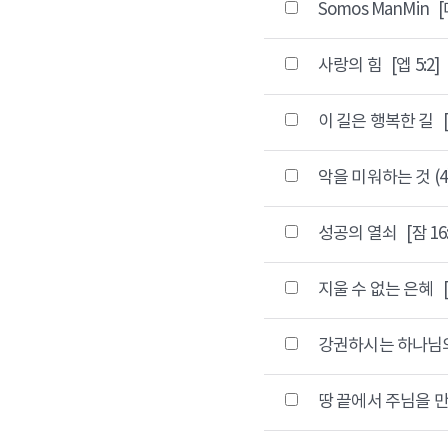
Somos ManMin
[
사랑의 힘
[엡 5:2]
이 길은 행복한 길
악을 미워하는 것 (
성공의 열쇠
[잠 16:
지울 수 없는 은혜
강권하시는 하나님
땅 끝에서 주님을