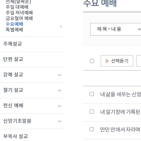
수요 예배
전체(날짜순)
주일 대예배
주일 저녁예배
금요철야 예배
수요예배
특별예배
주제설교
단편 설교
강해 설교
절기 설교
내 삶을 세우는 신
헌신 예배
내 일기장에 기록
신앙기초말씀
만민 안에서 자라
부목사 설교