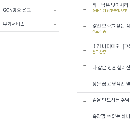
하나님은 빛이시
GCN방송 설교
영국 런던 선교 출장 보고
부가서비스
값진 보화를 찾는 
전도 간증
소경 바디매오
[고전
전도 간증
나 같은 영혼 살리
정을 끊고 영적인
길을 만드시는 주
측량할 수 없는 하