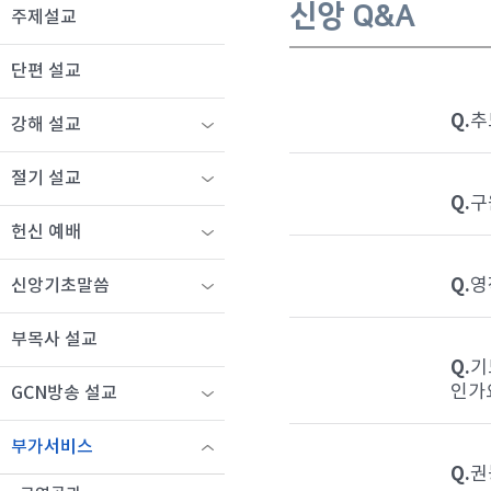
신앙 Q&A
주제설교
단편 설교
Q.
추
강해 설교
절기 설교
Q.
구
헌신 예배
Q.
영
신앙기초말씀
부목사 설교
Q.
기
인가
GCN방송 설교
부가서비스
Q.
권