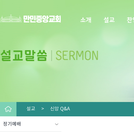
소개
설교
찬
설교 >
신앙 Q&A
정기예배