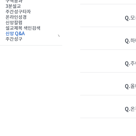
구역공과
3분설교
주간성구타자
Q.
온라인성경
모
신앙칼럼
설교제목 색인검색
신앙 Q&A
주간성구
Q.
하
Q.
주
Q.
올
Q.
온