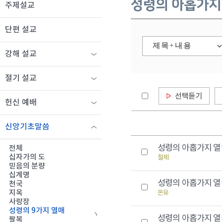
성령의 아홉가지
주제설교
단편 설교
강해 설교
절기 설교
헌신 예배
신앙기초말씀
성령의 아홉가지 열매
전체
십자가의 도
절제
믿음의 분량
십계명
성령의 아홉가지 열매
천국
지옥
온유
사랑장
성령의 9가지 열매
성령의 아홉가지 열매
팔복