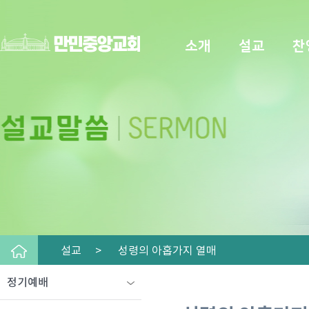
소개
설교
찬
설교 >
성령의 아홉가지 열매
정기예배