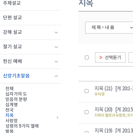
지옥
주제설교
단편 설교
강해 설교
절기 설교
헌신 예배
신앙기초말씀
지옥 (21)
[계 20:1-
전체
십자가의 도
무저갱
믿음의 분량
십계명
지옥 (20)
[계 20:15
천국
지옥
지옥의 불못과 유황못, 무
사랑장
성령의 9가지 열매
지옥 (19)
[계 20:13
팔복