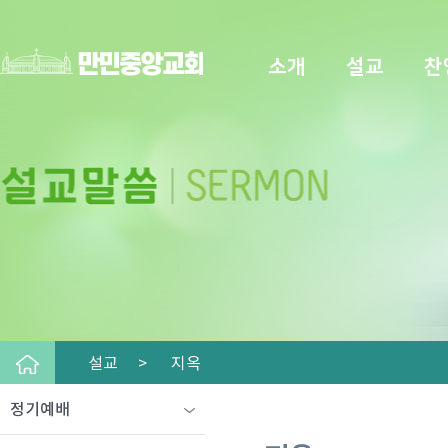
소개
설교
찬
설교 >
지옥
정기예배