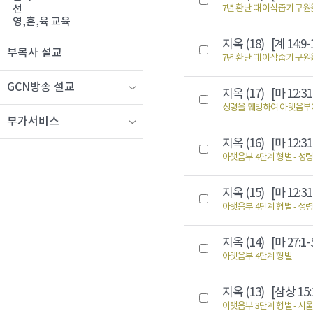
7년 환난 때 이삭줍기 구원
선
영,혼,육 교육
지옥 (18)
[계 14:9-
부목사 설교
7년 환난 때 이삭줍기 구원
GCN방송 설교
지옥 (17)
[마 12:31
성령을 훼방하여 아랫음부에
부가서비스
지옥 (16)
[마 12:31
아랫음부 4단계 형벌 - 성령
지옥 (15)
[마 12:31
아랫음부 4단계 형벌 - 성령
지옥 (14)
[마 27:1-
아랫음부 4단계 형벌
지옥 (13)
[삼상 15:
아랫음부 3단계 형벌 - 사