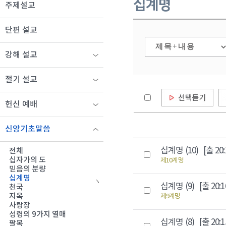
십계명
주제설교
단편 설교
강해 설교
절기 설교
헌신 예배
신앙기초말씀
십계명 (10)
[출 20:
전체
십자가의 도
제10계명
믿음의 분량
십계명
십계명 (9)
[출 20:1
천국
지옥
제9계명
사랑장
성령의 9가지 열매
십계명 (8)
[출 20:1
팔복