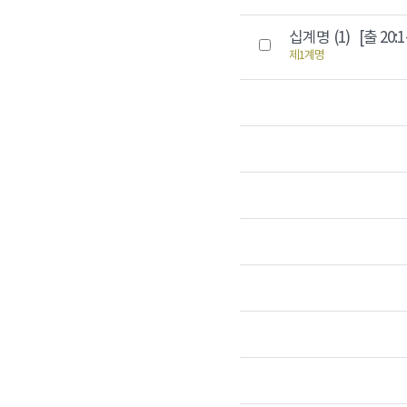
십계명 (1)
[출 20:1
제1계명