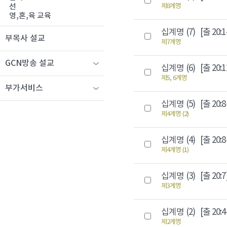
제8계명
선
영,혼,육 교육
십계명 (7)
[출 20:1
부목사 설교
제7계명
GCN방송 설교
십계명 (6)
[출 20:1
제5, 6계명
부가서비스
십계명 (5)
[출 20:8
제4계명 (2)
십계명 (4)
[출 20:8
제4계명 (1)
십계명 (3)
[출 20:7
제3계명
십계명 (2)
[출 20:4
제2계명