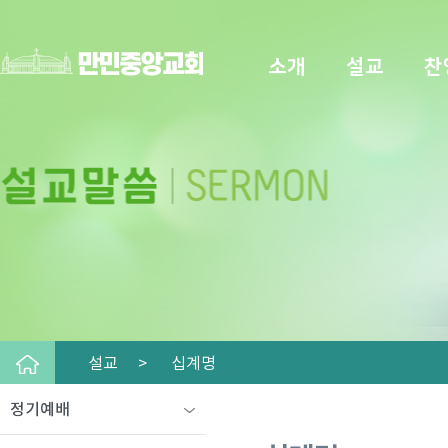
소개
설교
찬
설교 >
십계명
정기예배