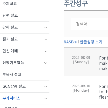
주간성구
주제설교
단편 설교
강해 설교
절기 설교
NASB®
l
한글성경 보기
헌신 예배
2026-08-09
For 
[Sunday]
신앙기초말씀
make
mak
부목사 설교
2026-08-10
For a
GCN방송 설교
[Monday]
to t
fles
부가서비스