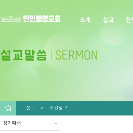
소개
설교
찬
설교 >
주간성구
정기예배