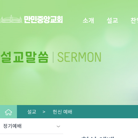
소개
설교
찬
설교 >
헌신 예배
정기예배