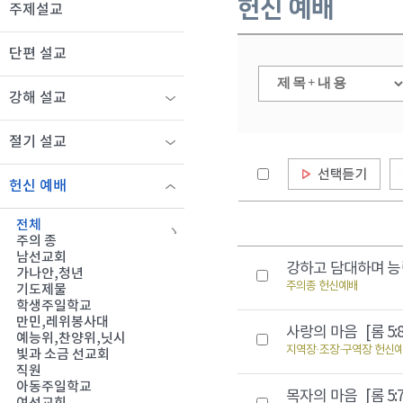
헌신 예배
주제설교
단편 설교
강해 설교
절기 설교
헌신 예배
전체
주의 종
남선교회
강하고 담대하며 
가나안,청년
주의종 헌신예배
기도제물
학생주일학교
만민,레위봉사대
사랑의 마음
[롬 5:8
예능위,찬양위,닛시
지역장·조장·구역장 헌신
빛과 소금 선교회
직원
아동주일학교
목자의 마음
[롬 5:7