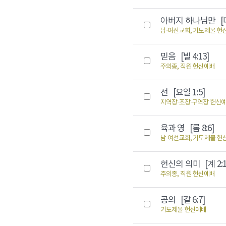
아버지 하나님만
[
남·여선교회, 기도제물 헌
믿음
[빌 4:13]
주의종, 직원 헌신예배
선
[요일 1:5]
지역장·조장·구역장 헌신
육과 영
[롬 8:6]
남·여선교회, 기도제물 헌
헌신의 의미
[계 2:
주의종, 직원 헌신예배
공의
[갈 6:7]
기도제물 헌신예배