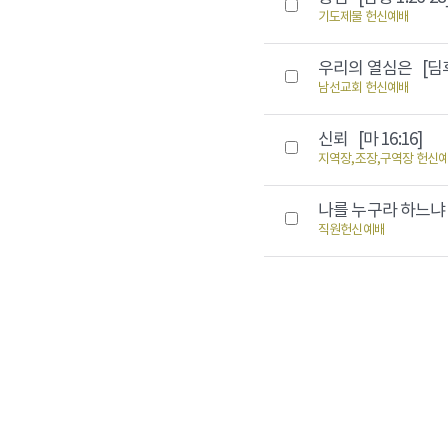
기도제물 헌신예배
우리의 열심은
[딤후
남선교회 헌신예배
신뢰
[마 16:16]
지역장,조장,구역장 헌신
나를 누구라 하느
직원헌신예배