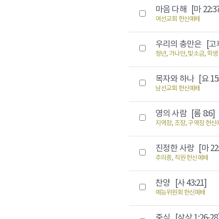
마음 다해
[마 22:3
여선교회 헌신예배
우리의 충만은
[고후
청년, 가나안, 빛소금, 학
목자와 하나
[요 15
남선교회 헌신예배
영의 사람
[롬 8:6]
지역장, 조장, 구역장 헌신
진정한 사랑
[마 22
주의종, 직원 헌신예배
찬양
[사 43:21]
예능위원회 헌신예배
중심
[삼상 1:26-28