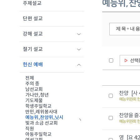
예능위,찬
주제설교
단편 설교
강해 설교
절기 설교
헌신 예배
전체
주의 종
남선교회
찬양
[사 
가나안,청년
예능위원회 
기도제물
학생주일학교
만민,레위봉사대
찬양을 
예능위,찬양위,닛시
예능위원회 
빛과 소금 선교회
직원
아동주일학교
영
[요 4:2