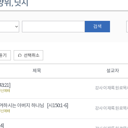
양위,닛시
검색
제목
설교자
43:21]
강사 이재록 원로목
헌신예배
즐겨하시는 아버지 하나님
[시150:1-6]
강사 이재록 원로목
헌신예배
4]