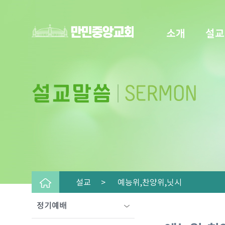
소개
설교
설교 >
예능위,찬양위,닛시
정기예배