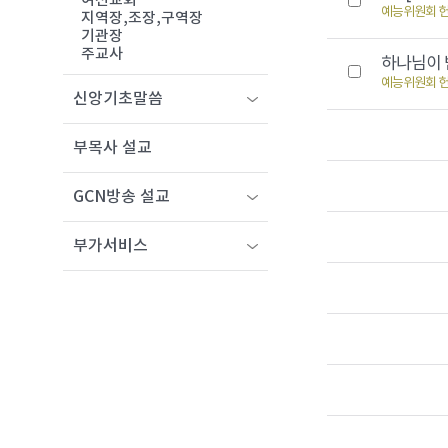
여선교회
예능위원회 
지역장,조장,구역장
기관장
주교사
하나님이
예능위원회 
신앙기초말씀
부목사 설교
GCN방송 설교
부가서비스