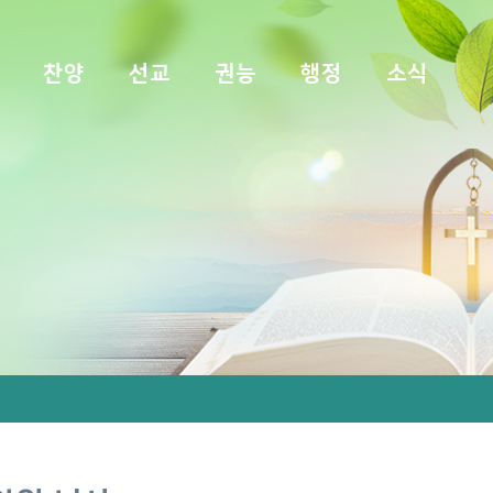
찬양
선교
권능
행정
소식