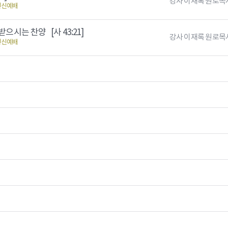
강사 이재록 원로목
헌신예배
 받으시는 찬양
[사 43:21]
강사 이재록 원로목
헌신예배