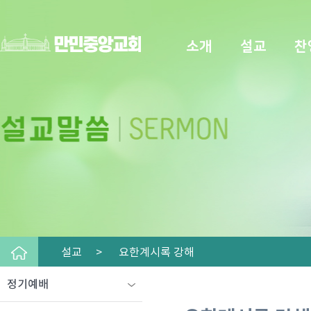
소개
설교
찬
설교 >
요한계시록 강해
정기예배