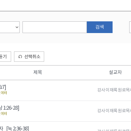
검색
제목
설교자
:7]
강사 이재록 원로목
신예배
 1:26-28]
강사 이재록 원로목
신예배
 자
[눅 2:36-38]