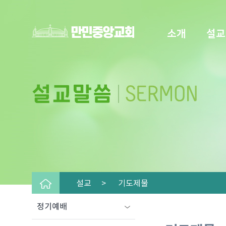
소개
설교
설교 >
기도제물
정기예배