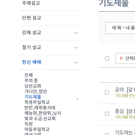
기도제물
주제설교
단편 설교
강해 설교
절기 설교
헌신 예배
전체
주의 종
남선교회
공의
[갈 6
가나안,청년
기도제물 헌
기도제물
학생주일학교
만민,레위봉사대
중심
[삼상
예능위,찬양위,닛시
기도제물 헌
빛과 소금 선교회
직원
아동주일학교
기도하는