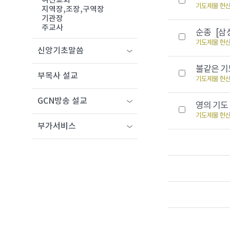
여선교회
기도제물 헌
지역장,조장,구역장
기관장
주교사
순종
[삼상
기도제물 헌
신앙기초말씀
불같은 
부목사 설교
기도제물 헌
GCN방송 설교
영의 기
기도제물 헌
부가서비스