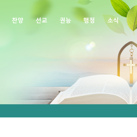
찬양
선교
권능
행정
소식